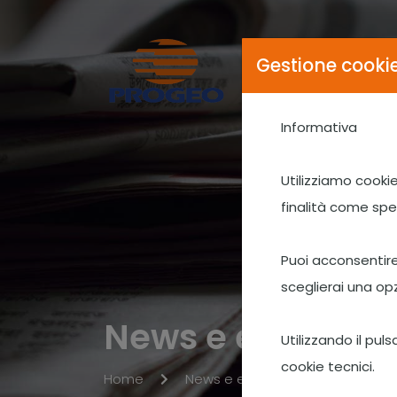
Gestione cooki
Informativa
Utilizziamo cookie
finalità come spe
Puoi acconsentire 
sceglierai una opz
News e eventi
Utilizzando il pul
cookie tecnici.
CUNIPHIT
Home
News e eventi