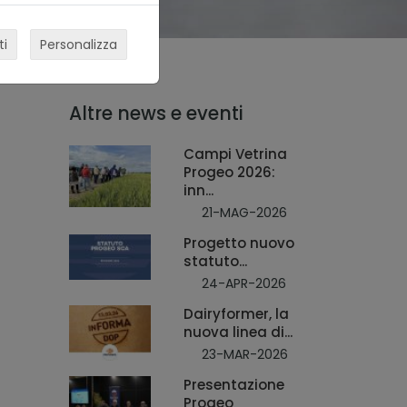
ti
Personalizza
Altre news e eventi
Campi Vetrina
Progeo 2026:
inn...
21-MAG-2026
Progetto nuovo
statuto...
24-APR-2026
Dairyformer, la
nuova linea di...
23-MAR-2026
Presentazione
Progeo