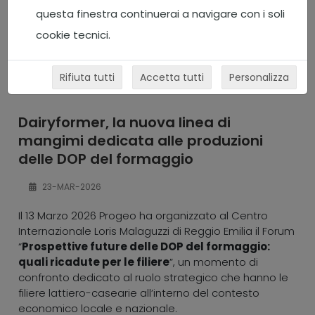
questa finestra continuerai a navigare con i soli
cookie tecnici.
Rifiuta tutti
Accetta tutti
Personalizza
Dairyformer, la nuova linea di
mangimi dedicata alle produzioni
delle DOP del formaggio
23-MAR-2026
Il 13 Marzo 2026 Progeo ha organizzato al Centro
Internazionale Loris Malaguzzi di Reggio Emilia il Forum
“
Prospettive future delle DOP del formaggio:
quali ricadute per le filiere
”, un momento di
confronto dedicato al ruolo strategico che hanno le
filiere lattiero-casearie all’interno del contesto
economico locale e nazionale.