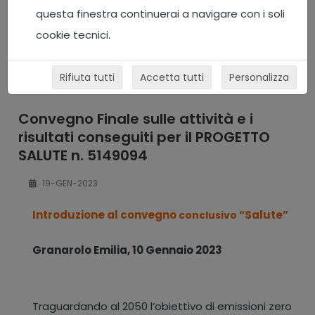
questa finestra continuerai a navigare con i soli
cookie tecnici.
Rifiuta tutti
Accetta tutti
Personalizza
Convegno Finale sulle attività e i
risultati conseguiti per il PROGETTO
SALUTE n. 5149094
19-GEN-2023
Introduzione al convegno
“Salute”
conclusivo
Granarolo Emilia, 10 Gennaio 2023
Traguardando al 2050 l’obiettivo di emissioni zero