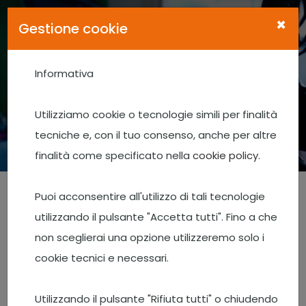
×
Gestione cookie
Informativa
Video Progeo
Utilizziamo cookie o tecnologie simili per finalità
Home
Video Progeo
tecniche e, con il tuo consenso, anche per altre
finalità come specificato nella
cookie policy
.
Puoi acconsentire all'utilizzo di tali tecnologie
utilizzando il pulsante "Accetta tutti". Fino a che
AGRISETTE - Fattoria SAN ROCCO
Monteveglio (Bo) - luglio 2024
non sceglierai una opzione utilizzeremo solo i
06-07-2024
cookie tecnici e necessari.
Utilizzando il pulsante "Rifiuta tutti" o chiudendo