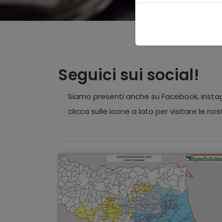
Seguici sui social!
Siamo presenti anche su Facebook, Instag
clicca sulle icone a lato per visitare le no