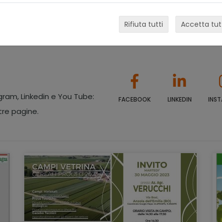
Rifiuta tutti
Accetta tut
ram, Linkedin e You Tube:
FACEBOOK
LINKEDIN
INS
stre pagine.