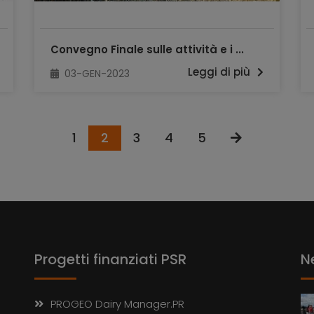
Convegno Finale sulle attività e i ...
Leggi di più
03-GEN-2023
1
2
3
4
5
Progetti finanziati PSR
N
PROGEO Dairy Manager.PR