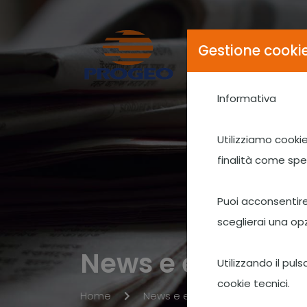
Gestione cooki
Informativa
Utilizziamo cookie
finalità come spe
Puoi acconsentire 
sceglierai una opz
News e eventi
Utilizzando il pul
cookie tecnici.
Home
News e eventi