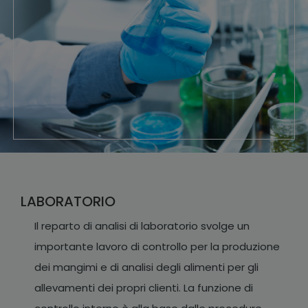
CAVALLI
Dedicata a chi di cavalli se ne intende e non si lascia
condizionare d...
PESCI
Grazie alla scrupolosa scelta delle materie prime, alla loro
appetibil...
LABORATORIO
Il reparto di analisi di laboratorio svolge un
importante lavoro di controllo per la produzione
STRUZZI E CAMELIDI
dei mangimi e di analisi degli alimenti per gli
Grazie alla scelta di materie prime di qualità, i mangimi
della...
allevamenti dei propri clienti. La funzione di