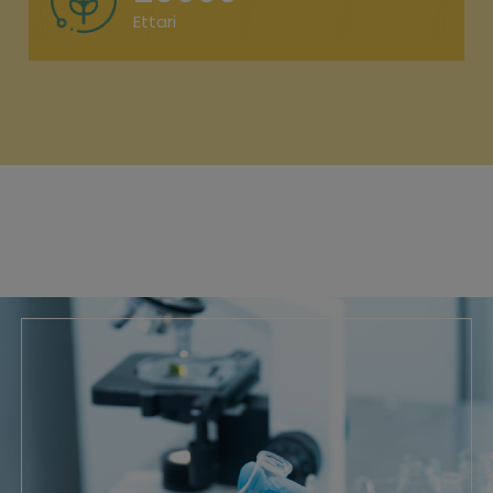
Ettari
SUINI | SUIFORMER
La Linea Suini Suiformer Progeo garantisce, attraverso
selezione e con...
BOVIFORMER - MANGIMI SPECIFICI PER BOVINI
DA INGRASSO
Mangimi complementari e integrati studiati per le esigenze
di ogni fas...
OVI-CAPRINI
Grazie alla scelta di materie prime di qualità, i mangimi
della...