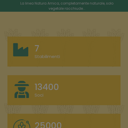
La linea Natura Amica, completamente naturale, solo
vegetale racchiude...
VOLARE
Impianto dedicato, macinazione a grana fine per
7
aumentare la digeribil...
Stabilimenti
PET
13400
Nella linea Pet trovate alimenti selezionati per cani, gatti e
conigli...
Soci
BOVINI
25000
Il marchio Progeo per il settore vacche da latte è lead...